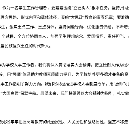
：作为一名学生工作管理者，要紧紧围绕“立德树人”根本任务，坚持用
理念思路、形式内容和载体途径，奏响“大思政”教育的青春乐章；要准
学生，聚焦重点工作、重点群体，坚持问题导向、优化服务供给，不断增
、全过程、全方位协同育人，加强学生理想信念、爱国情怀、责任担当、
担当民族复兴重任的时代新人。
作为学校人事工作者，我们将深入贯彻落实大会精神，把立德树人作为根
设，用“强师”体系助力教师素质能力提升，为学校培养更多德才兼备的
事工作指明了努力方向。我们将积极推进学校人事制度改革，用“惠师”
“大国良师”保驾护航。展望未来，我们将继续以大会精神为指引，扎实
务处将牢牢把握高等教育的政治属性、人民属性和战略属性，坚定不移走