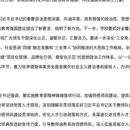
习近平总书记的重要讲话思想深邃、内涵丰富，具有很强的政治性、思想
推教育强国建设提出了新要求、指明了新方向。下一步，学校要抓好全覆
校广大师生干部深化认识、凝聚共识、汇聚合力。要进一步深化“三全育
、社会思政“四维”融合发展和“三全育人”协同推进的大思政工作格局，
建“项目化管理、品牌化引领、典型化示范”的思想政治工作体系，以“一
各环节，着力培养德智体美劳全面发展的社会主义建设者和接班人，为中
总书记强调，要实施教育家精神铸魂强师行动，加强师德师风建设，提高
校将坚持党管人才原则，深刻理解并贯彻落实好习近平总书记关于教师队
师德师风建设贯穿始终，优化人才引进政策和方式，多渠道引进优秀人才
教师典型选树宣传力度，引导教师涵养高尚师德师风；深入实施高层次人