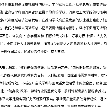
对教育事业的高度重视和殷切期望。学习宣传贯彻习近平总书记重要讲话
所矿业高等学府和河南省建立最早的高等学校，河南理工大学始终扎根中
业振兴和区域经济社会发展，在推动学校高质量发展的快速道上跑出了加
点，我们将继续以习近平总书记重要讲话精神为指引，坚持不懈用习近平
强不息、奋发向上”办学精神和“明德任责”校训、“好学力行”校风，大力
生”，全面提升人才培养质量，加强拔尖创新人才和急需紧缺人才培养，
面推进强国建设、民族复兴伟业提供有力支撑。
总书记指出，“教育是强国建设、民族复兴之基。”国家的各类新政策、
以办好人民满意的教育为目标，以科技发展、国家战略需求为引领，以“
学科提质增效，不断提升我校学科与国家重大战略需求的契合度，服务国
共建、“院办校”改革、学科专业调整优化等一系列转型发展举措稳步推进
高水平大学建设各项任务不断落细落实，事业高质量发展取得新成效、迈
的责任感、舍我其谁的使命感为建设教育强国、科技强国贡献理工力量。